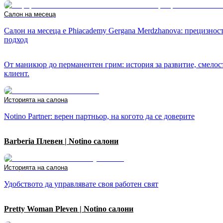
Салон на месеца
Салон на месеца е Phiacademy Gergana Merdzhanova: прецизност
подход
От маникюр до перманентен грим: история за развитие, смелост
клиент.
Историята на салона
Notino Partner: верен партньор, на когото да се доверите
Barberia Плевен | Notino салони
Историята на салона
Удобството да управлявате своя работен свят
Pretty Woman Pleven | Notino салони