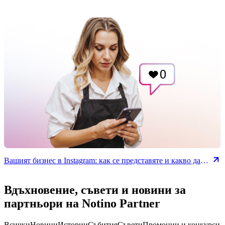
услуги
Вашият бизнес в Instagram: как се представяте и какво да
подобрите
Вдъхновение, съвети и новини за
партньори на Notino Partner
Всички
Новини
Истории
Събития
Съвети
Промоции и конкурси