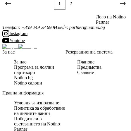
1
2
Лого на Notino
Partner
Телефон
:
+359 249 28 690
Имейл
:
partner@notino.bg
Instagram
Youtube
За нас
Резервационна система
За нас
Планове
Програма за лоялни
Предимства
партньори
Сваляне
Notino.bg
Notino салони
Правна информация
Условия за използване
Политика за обработване
на личните данни
Победители в
състезанието на Notino
Partner