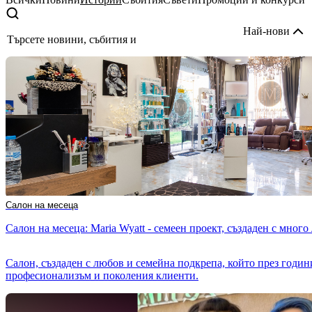
Търсете
новини,
Най-нови
събития
или
препоръки
Салон на месеца
Салон на месеца: Maria Wyatt - семеен проект, създаден с мног
Салон, създаден с любов и семейна подкрепа, който през години
професионализъм и поколения клиенти.