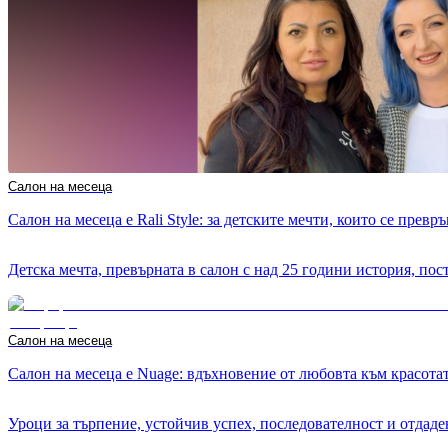
Салон на месеца
Салон на месеца е Rali Style: за детските мечти, които се превр
Детска мечта, превърната в салон с над 25 години история, по
Салон на месеца
Салон на месеца е Nuage: вдъхновение от любовта към красота
Уроци за търпение, устойчив успех, последователност и отдаде