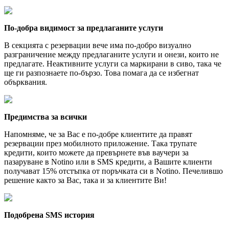
По-добра видимост за предлаганите услуги
В секцията с резервации вече има по-добро визуално
разграничение между предлаганите услуги и онези, които не
предлагате. Неактивните услуги са маркирани в сиво, така че
ще ги разпознаете по-бързо. Това помага да се избегнат
обърквания.
Предимства за всички
Напомняме, че за Вас е по-добре клиентите да правят
резервации през мобилното приложение. Така трупате
кредити, които можете да превърнете във ваучери за
пазаруване в Notino или в SMS кредити, а Вашите клиенти
получават 15% отстъпка от поръчката си в Notino. Печелившо
решение както за Вас, така и за клиентите Ви!
Подобрена SMS история