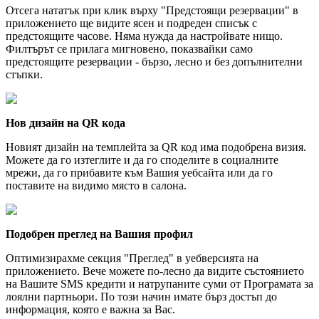
Отсега нататък при клик върху "Предстоящи резервации" в
приложението ще видите ясен и подреден списък с
предстоящите часове. Няма нужда да настройвате нищо.
Филтърът се прилага мигновено, показвайки само
предстоящите резервации - бързо, лесно и без допълнителни
стъпки.
Нов дизайн на QR кода
Новият дизайн на темплейта за QR код има подобрена визия.
Можете да го изтеглите и да го споделите в социалните
мрежи, да го прибавите към Вашия уебсайта или да го
поставите на видимо място в салона.
Подобрен преглед на Вашия профил
Оптимизирахме секция "Преглед" в уебверсията на
приложението. Вече можете по-лесно да видите състоянието
на Вашите SMS кредити и натрупаните суми от Програмата за
лоялни партньори. По този начин имате бърз достъп до
информация, която е важна за Вас.