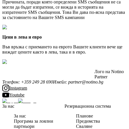
Причината, поради която определени SMS съобщения не са
могли да бъдат изпратени, се вижда в историята на
изпратените SMS съобщения. Това Ви дава по-ясна представа
за състоянието на Вашите SMS кампании
Цени в лева и евро
Във връзка с приемането на еврото Вашите клиенти вече ще
виждат цените както в лева, така и в евро.
Лого на Notino
Partner
Телефон
:
+359 249 28 690
Имейл
:
partner@notino.bg
Instagram
Youtube
За нас
Резервационна система
За нас
Планове
Програма за лоялни
Предимства
партньори
Сваляне