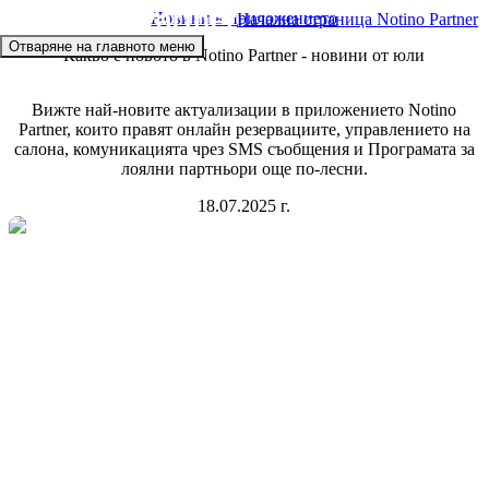
Новини в приложението
Начална страница Notino Partner
Отваряне на главното меню
Какво е новото в Notino Partner - новини от юли
Вижте най-новите актуализации в приложението Notino
Partner, които правят онлайн резервациите, управлението на
салона, комуникацията чрез SMS съобщения и Програмата за
лоялни партньори още по-лесни.
18.07.2025 г.