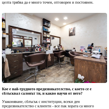
целта трябва да е много точен, отговорен и постоянен.
Кое е най-трудното предизвикателство, с което се е
сблъсквал салонът ти, и какво научи от него?
Узаконяване, сблъсък с институции, всеки ден
предизвикателство с клиенти - все пак хората са много