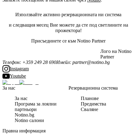
Използвайте активно резервационната ни система
и следващия месец Вие можете да сте под светлините на
прожектора!
Присъединете се към Notino Partner
Лого на Notino
Partner
Телефон
:
+359 249 28 690
Имейл
:
partner@notino.bg
Instagram
Youtube
За нас
Резервационна система
За нас
Планове
Програма за лоялни
Предимства
партньори
Сваляне
Notino.bg
Notino салони
Правна информация